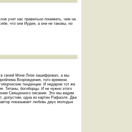
лов учит нас правильно понимать, чем на
бе, что они Иудеи, а они не таковы, но
д в своей Моне Лизе зашифровал, а мы
проблема Возрождения, того времени,
огоборческие тенденции. И недаром тот же
. Титаны, богоборцы. И не нужно этого
жения Священного писания. Это мы видим
от, допустим, одна из картин Рафаэля. Два
 автор показывает любовь двух молодых