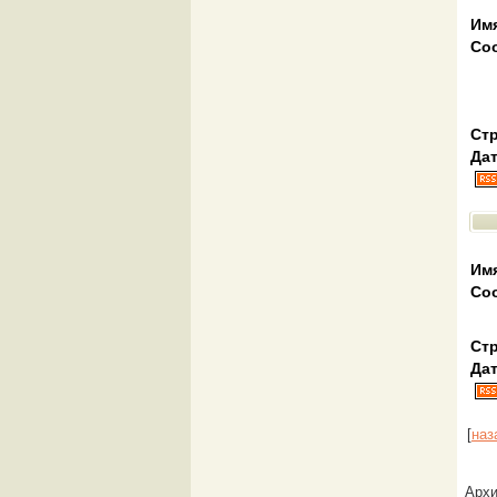
Им
Со
Стр
Дат
Им
Со
Стр
Дат
[
на
Арх