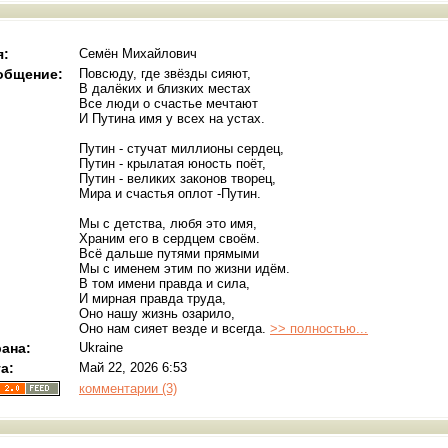
я:
Семён Михайлович
общение:
Повсюду, где звёзды сияют,
В далёких и близких местах
Все люди о счастье мечтают
И Путина имя у всех на устах.
Путин - стучат миллионы сердец,
Путин - крылатая юность поёт,
Путин - великих законов творец,
Мира и счастья оплот -Путин.
Мы с детства, любя это имя,
Храним его в сердцем своём.
Всё дальше путями прямыми
Мы с именем этим по жизни идём.
В том имени правда и сила,
И мирная правда труда,
Оно нашу жизнь озарило,
Оно нам сияет везде и всегда.
>> полностью...
ана:
Ukraine
а:
Май 22, 2026 6:53
комментарии (3)