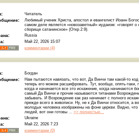
я:
Читатель
общение:
Любимый ученик Христа, апостол и евангелист Иоанн Богос
самом деле является «новозаветный» иудаизм: «говорят о се
сборище сатанинское» (Откр.2:9).
ана:
Russia
а:
Май 22, 2026 15:07
комментарии (4)
я:
Богдан
общение:
Нам пытаются навязать, что вот, Да Винчи там какой-то ко
теперь его можем расшифровать. Тут, вообще, опять-таки, 
когда и начинается все это искажение, когда начинаются б
самый Да Винчи и прочие называются титанами Возрождения
забывать. И Возрождение как раз начинает с полного иска
прежде всего в живописи. Ну, не к Да Винчи относится, а в
молодых человека изображены на фоне церкви. Видно, что
людей, вот они готовы ...
>> полностью...
ана:
Ukraine
а:
Май 22, 2026 7:23
комментарии (0)