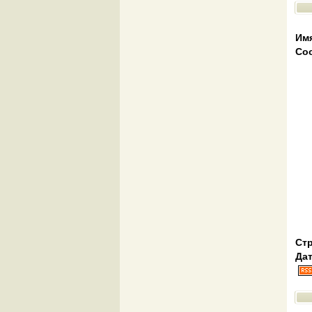
Им
Со
Стр
Дат