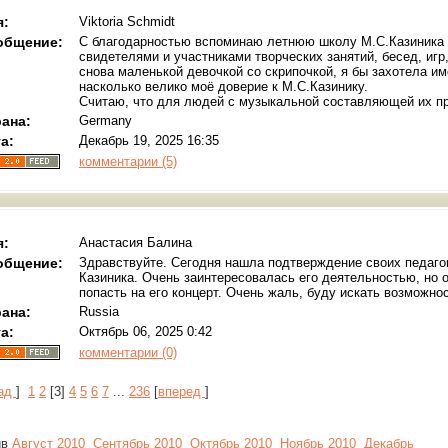
я:
Viktoria Schmidt
общение:
С благодарностью вспоминаю летнюю школу М.С.Казиника 2
свидетелями и участниками творческих занятий, бесед, игр
снова маленькой девочкой со скрипочкой, я бы захотела им
насколько велико моё доверие к М.С.Казинику.
Считаю, что для людей с музыкальной составляющей их п
ана:
Germany
а:
Декабрь 19, 2025 16:35
комментарии (5)
я:
Анастасия Балина
общение:
Здравствуйте. Сегодня нашла подтверждение своих педаг
Казиника. Очень заинтересовалась его деятельностью, но о
попасть на его концерт. Очень жаль, буду искать возможнос
ана:
Russia
а:
Октябрь 06, 2025 0:42
комментарии (0)
зад
]
1
2
[
3
]
4
5
6
7
...
236
[
вперед
]
ив
Август 2010
Сентябрь 2010
Октябрь 2010
Ноябрь 2010
Декабрь