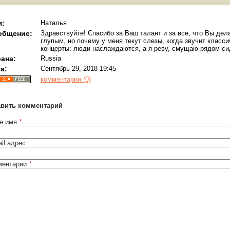
я:
Наталья
общение:
Здравствуйте! Спасибо за Ваш талант и за все, что Вы дел
глупым, но почему у меня текут слезы, когда звучит класс
концерты: люди наслаждаются, а я реву, смущаю рядом с
ана:
Russia
а:
Сентябрь 29, 2018 19:45
комментарии (0)
авить комментарий
е имя
*
il адрес
ментарии
*