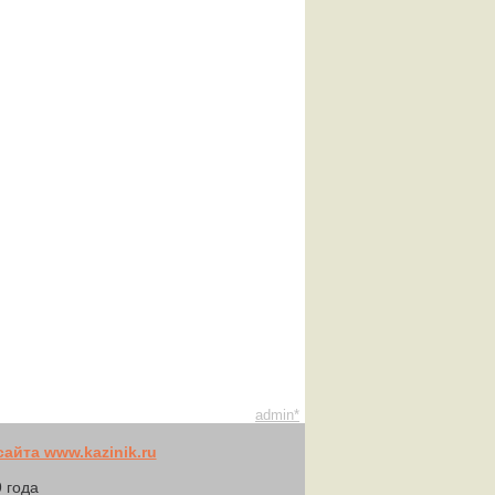
admin*
айта www.kazinik.ru
 года