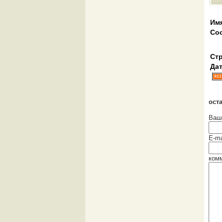
Им
Со
Стр
Дат
ост
Ваш
E-ma
ком