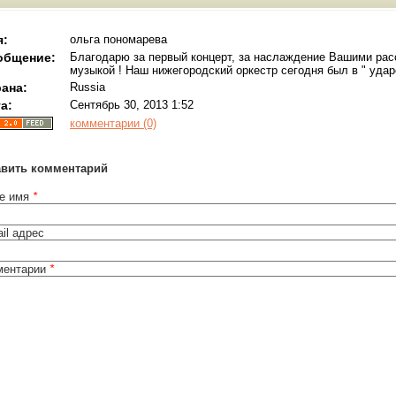
я:
ольга пономарева
общение:
Благодарю за первый концерт, за наслаждение Вашими рас
музыкой ! Наш нижегородский оркестр сегодня был в " ударе
ана:
Russia
а:
Сентябрь 30, 2013 1:52
комментарии (0)
авить комментарий
е имя
*
il адрес
ментарии
*