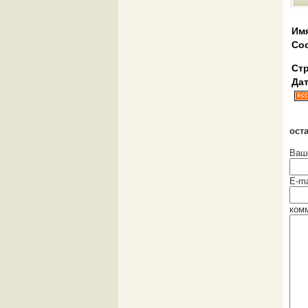
Им
Со
Стр
Дат
ост
Ваш
E-ma
ком