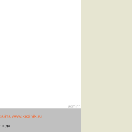
admin*
айта www.kazinik.ru
 года