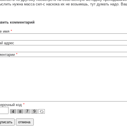
слить нужна масса сил-с наскока их не возьмешь, тут думать надо. Ва
авить комментарий
е имя
*
il адрес
ментарии
*
верочный код
*