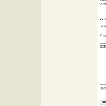
осмы
ост
Ваш
E-ma
ком
про