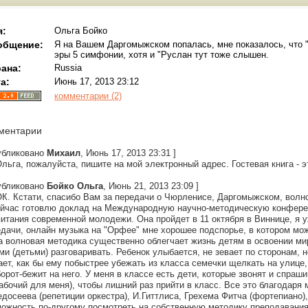
я:
Ольга Бойко
общение:
Я на Вашем Даргомыжском попалась, мне показалось, что "
эры 5 симфонии, хотя и "Руслан тут тоже слышен.
ана:
Russia
а:
Июнь 17, 2013 23:12
комментарии (2)
ментарии
публиковано
Михаил
, Июнь 17, 2013 23:31 ]
льга, пожалуйста, пишите на мой электронный адрес. Гостевая книга - э
публиковано
Бойко Ольга
, Июнь 21, 2013 23:09 ]
К. Кстати, спасибо Вам за передачи о Чюрленисе, Даргомыжском, волнов
ейчас готовлю доклад на Международную научно-методическую конфере
итания современной молодежи. Она пройдет в 11 октября в Виннице, я
дачи, онлайн музыка на "Орфее" мне хорошее подспорье, в котором мож
 волновая методика существенно облегчает жизнь детям в освоении мир
ми (детьми) разговаривать. Ребенок улыбается, не зевает по сторонам, 
ет, как бы ему побыстрее убежать из класса семечки щелкать на улице, 
орот-бежит на него. У меня в классе есть дети, которые звонят и спраши
абочий для меня), чтобы лишний раз прийти в класс. Все это благодаря
досеева (репетиции оркестра), И.Гиттлиса, Грехема Фитча (фортепиано
ожность по-другому посмотреть на собственную методику преподавания