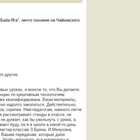
Баба-Яга", нечто похожее на Чайковского
то другое.
ых уроках, и многое то, что Вы делаете.
нцию по креативным технологиям
 уже квалифицирована. Ваши материалы,
но надолго закопаться. Действительно,
а, скрипки. Нам-педагогам, намного легче
не рассматривает стенды в классе, не
не думает, как бы увильнуть с урока, а
вают-буду ли я в школе в какой-то день
 мастер-классам З.Брона, И.Менухина,
), Вашим передачам, которые дали
, Чтобы прочитать все материалы и