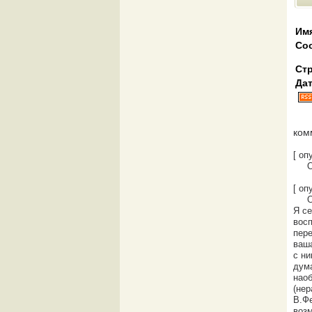
Им
Со
Стр
Дат
ком
[ о
О
[ о
О
Я с
восп
пере
ваша
с ни
дума
наоб
(нер
В.Фе
возм