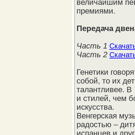
величайшим пе
премиями.
Передача двен
Часть 1
Скачат
Часть 2
Скачат
Генетики говор
собой, то их де
талантливее. В
и стилей, чем б
искусства.
Венгерская муз
радостью – дитя
испанцев и друг