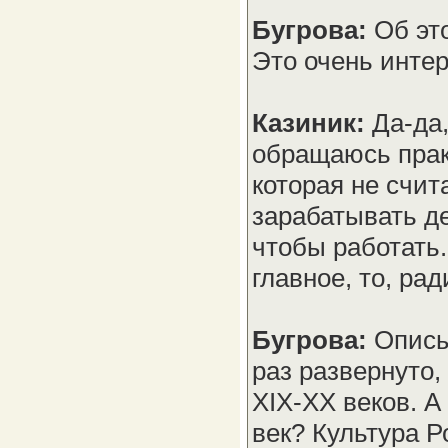
Бугрова:
Об эт
Это очень интер
Казиник:
Да-да,
обращаюсь прак
которая не счит
зарабатывать ден
чтобы работать.
главное, то, ра
Бугрова:
Описы
раз развернуто,
XIX-XX веков. А
век? Культура Р