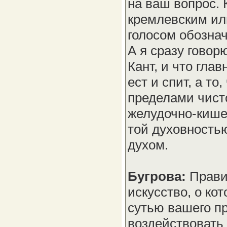
на ваш вопрос. 
кремлевским ил
голосом обознач
А я сразу говор
Кант, и что глав
ест и спит, а то
пределами чисто
желудочно-кишеч
той духовностью
духом.
Бугрова:
Прави
искусство, о ко
сутью вашего пр
воздействовать