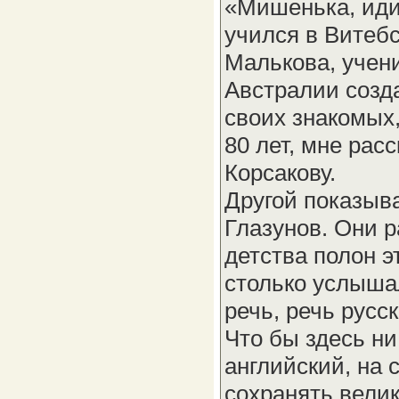
«Мишенька, иди 
учился в Витебс
Малькова, учени
Австралии созд
своих знакомых,
80 лет, мне рас
Корсакову.
Другой показыва
Глазунов. Они 
детства полон э
столько услышал
речь, речь русс
Что бы здесь ни
английский, на с
сохранять велик