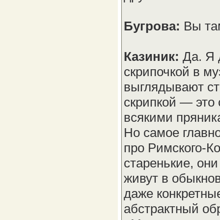
Бугрова:
Вы та
Казиник:
Да. Я
скрипочкой в му
выглядывают ста
скрипкой — это 
всякими пряник
Но самое главно
про Римского-Ко
старенькие, они
живут в обыкно
даже конкретные
абстрактный об