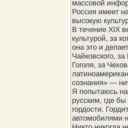
массовой информ
Россия имеет на
высокую культур
В течение XIX в
культурой, за к
она это и делае
Чайковского, за 
Гоголя, за Чехо
латиноамерикан
сознания» — ни
Я попытаюсь на
русским, где бы
гордости. Горди
автомобилями н
Никто никогда н