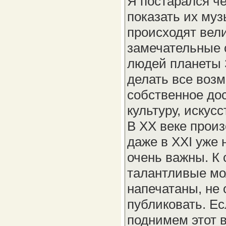
Я постарался ч
показать их муз
происходят вел
замечательные 
людей планеты З
делать все воз
собственное дос
культуру, искусс
В XX веке произ
даже в XXI уже
очень важны. К 
талантливые мо
напечатаны, не 
публиковать. Е
поднимем этот в