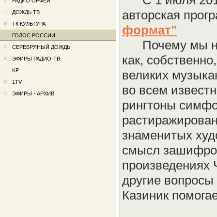
С 1 июля 2012 
РАДИО ОРФЕЙ
авторская прог
ДОЖДЬ ТВ
ТК КУЛЬТУРА
формат"
ГОЛОС РОССИИ
Почему мы не 
СЕРЕБРЯНЫЙ ДОЖДЬ
как, собственно
ЭФИРЫ РАДИО-ТВ
KP
великих музыка
1TV
во всем извест
ЭФИРЫ - АРХИВ
рингтоны симфо
растиражирован
знаменитых худ
смысл зашифров
произведениях Ч
другие вопросы 
Казиник помогае