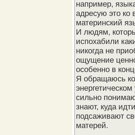
например, языка
адресую это ко 
материнский яз
И людям, которы
испохабили как
никогда не прио
ощущение ценнос
особенно в конц
Я обращаюсь ко 
энергетическом 
сильно понимают
знают, куда идти
подсаживают св
матерей.