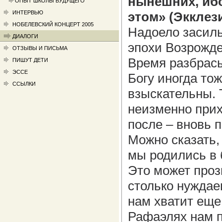
нынешних, ибо
ОПЫТ ШКОЛЫ БУДУЩЕГО
ИНТЕРВЬЮ
этом» (Экклези
НОБЕЛЕВСКИЙ КОНЦЕРТ 2005
Надоело засил
ДИАЛОГИ
эпохи Возрожден
ОТЗЫВЫ И ПИСЬМА
Время разбрасы
ПИШУТ ДЕТИ
ЭССЕ
Богу иногда то
ССЫЛКИ
взыскательны. 
неизменно прих
после – вновь п
Можно сказать, 
мы родились в 
Это может проз
столько нуждае
нам хватит еще 
Рафаэлях нам п