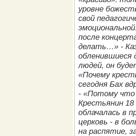
уровне божеств
свой педагогич
эмоциональной
после концерт
делать…» - Ка
обленившиеся д
людей, он буде
«Почему кресть
сегодня Бах вд
- «Потому что 
Крестьянин 18 
облачалась в 
церковь - в бо
на распятие, 