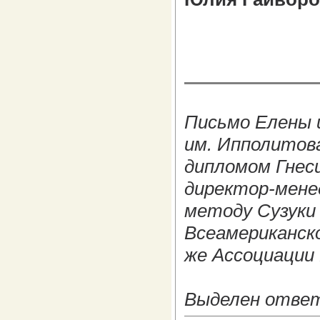
Письмо Елены и
им. Ипполитова
дипломом Гнес
директор-мене
методу Сузуки 
Всеамериканско
же Ассоциации
Выделен ответ