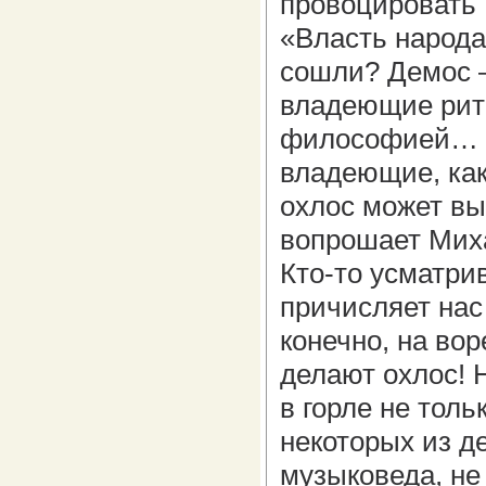
провоцировать 
«Власть народа
сошли? Демос –
владеющие рито
философией… - 
владеющие, как
охлос может вы
вопрошает Мих
Кто-то усматрив
причисляет нас
конечно, на воре
делают охлос! 
в горле не толь
некоторых из де
музыковеда, не