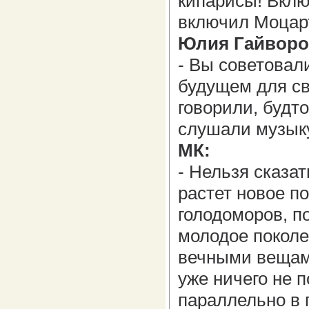
кипарисы! Вклю
включил Моцар
Юлия Гайворо
- Вы советова
будущем для св
говорили, будт
слушали музык
МК:
- Нельзя сказать
растет новое п
голодоморов, п
молодое поколе
вечными вещами
уже ничего не 
параллельно в 