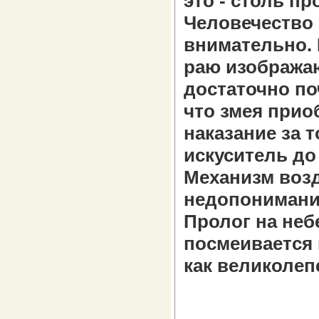
это - столь пр
Человечество 
внимательно. 
раю изображаю
достаточно по
что змея прио
наказание за т
искуситель до 
Механизм возд
недопонимани
Пролог на неб
посмеивается 
как великоле