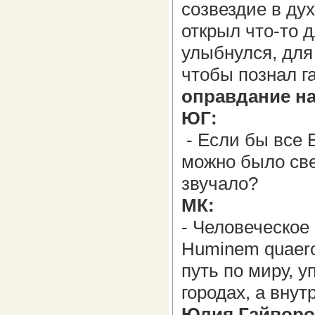
созвездие в дух
открыл что-то д
улыбнулся, для
чтобы познал г
оправдание н
ЮГ:
- Если бы все 
можно было све
звучало?
МК:
- Человеческое
Huminem quaero
путь по миру, у
городах, а внут
Юлия Гайворо