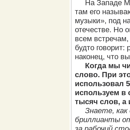
На Западе Мих
там его называ
музыки», под н
отечестве. Но о
всем встречам, 
будто говорит: 
наконец, что в
Когда мы чит
слово. При эт
использовал 5
используем в 
тысяч слов, а
Знаете, ка
бриллианты от
за рабочий сто