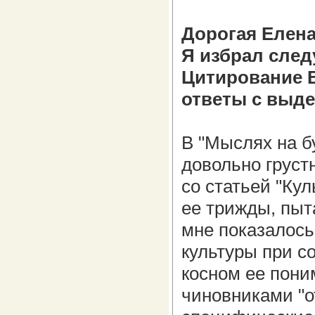
Дорогая Елена
Я избрал сле
Цитирование В
ответы с выд
В "Мыслях на б
довольно груст
со статьей "Ку
ее трижды, пыт
мне показалось
культуры при со
косном ее пони
чиновниками "о