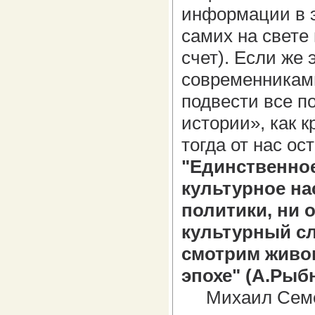
информации в э
самих на свете
счет). Если же 
современниками
подвести все п
истории», как к
тогда от нас ос
"Единственное
культурное на
политики, ни о
культурный сл
смотрим живоп
эпохе" (А.Рыб
Михаил Семено