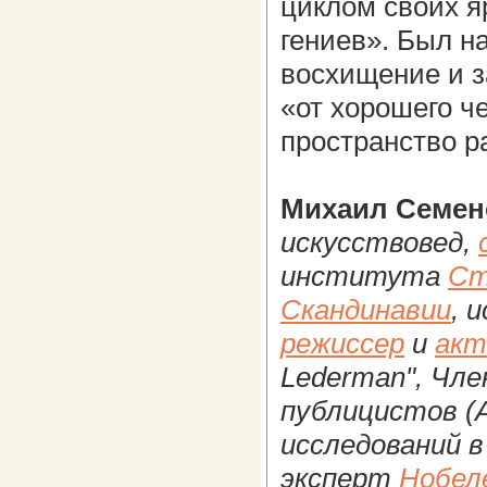
циклом своих я
гениев». Был н
восхищение и з
«от хорошего че
пространство р
Михаил Семено
искусствовед,
института
Ст
Скандинавии
, 
режиссер
и
акт
Lederman", Чл
публицистов (
исследований в
эксперт
Нобел