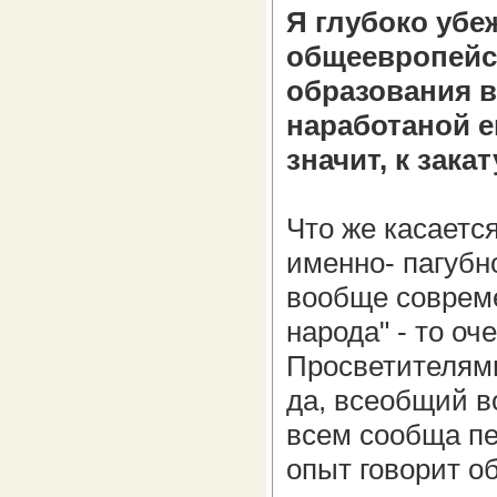
Я глубоко убе
общеевропейск
образования в
наработаной е
значит, к зак
Что же касаетс
именно- пагубн
вообще совреме
народа" - то оч
Просветителями
да, всеобщий в
всем сообща пер
опыт говорит о