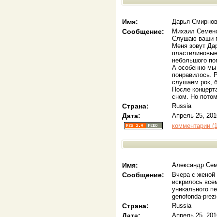
Имя:
Дарья Смирно
Сообщение:
Михаил Семено
Слушаю ваши п
Меня зовут Дар
пластилиновые
небольшого по
А особенно мы
понравилось. 
слушаем рок, 
После концерт
сном. Но пото
Страна:
Russia
Дата:
Апрель 25, 201
комментарии (1
Имя:
Александр Се
Сообщение:
Вчера с женой
искрилось все
уникального пе
genofonda-prezi
Страна:
Russia
Дата:
Апрель 25, 201