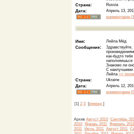
Страна:
Russia
Дата:
Апрель 13, 201
комментарии (3
Имя:
Лейла Мёд
Сообщение:
Здравствуйте,
произведениями
как-будто тебя
наполняешься к
Знакомо ли он
С наилучшими
Лейла
>> полн
Страна:
Ukraine
Дата:
Апрель 12, 201
комментарии (0
[
1
]
2
3
[
вперед
]
Архив
Август 2010
Сентябрь 20
2010
Январь 2011
Февраль 201
2011
Июль 2011
Август 2011
С
2011
Декабрь 2011
Январь 2012