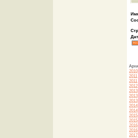
Им
Со
Стр
Дат
Арх
2010
2011
2011
2012
2013
2013
2013
2014
2014
2015
2015
2016
2016
2017