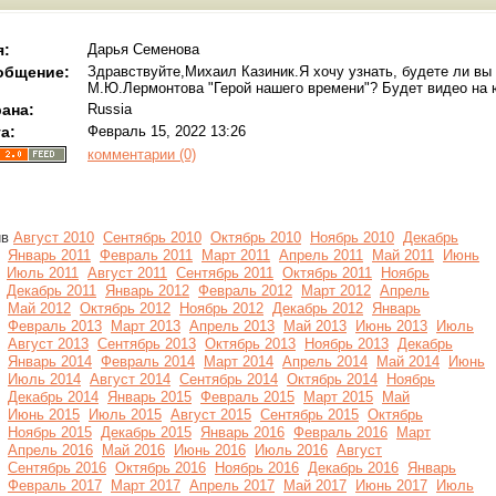
я:
Дарья Семенова
общение:
Здравствуйте,Михаил Казиник.Я хочу узнать, будете ли вы
М.Ю.Лермонтова "Герой нашего времени"? Будет видео на 
ана:
Russia
а:
Февраль 15, 2022 13:26
комментарии (0)
ив
Август 2010
Сентябрь 2010
Октябрь 2010
Ноябрь 2010
Декабрь
Январь 2011
Февраль 2011
Март 2011
Апрель 2011
Май 2011
Июнь
Июль 2011
Август 2011
Сентябрь 2011
Октябрь 2011
Ноябрь
Декабрь 2011
Январь 2012
Февраль 2012
Март 2012
Апрель
Май 2012
Октябрь 2012
Ноябрь 2012
Декабрь 2012
Январь
Февраль 2013
Март 2013
Апрель 2013
Май 2013
Июнь 2013
Июль
Август 2013
Сентябрь 2013
Октябрь 2013
Ноябрь 2013
Декабрь
Январь 2014
Февраль 2014
Март 2014
Апрель 2014
Май 2014
Июнь
Июль 2014
Август 2014
Сентябрь 2014
Октябрь 2014
Ноябрь
Декабрь 2014
Январь 2015
Февраль 2015
Март 2015
Май
Июнь 2015
Июль 2015
Август 2015
Сентябрь 2015
Октябрь
Ноябрь 2015
Декабрь 2015
Январь 2016
Февраль 2016
Март
Апрель 2016
Май 2016
Июнь 2016
Июль 2016
Август
Сентябрь 2016
Октябрь 2016
Ноябрь 2016
Декабрь 2016
Январь
Февраль 2017
Март 2017
Апрель 2017
Май 2017
Июнь 2017
Июль