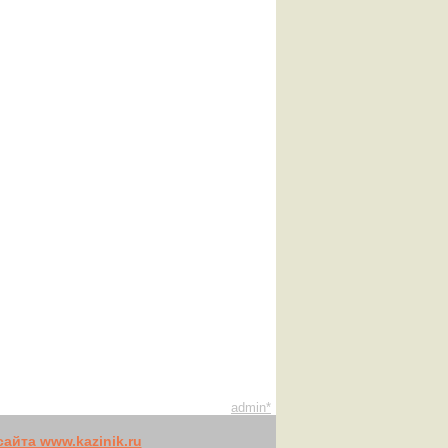
admin*
айта www.kazinik.ru