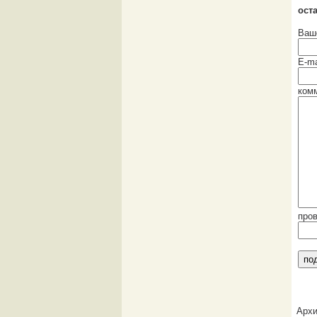
ост
Ваш
E-ma
ком
про
Арх