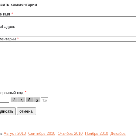
авить комментарий
е имя
*
il адрес
ментарии
*
верочный код
*
ив
Август 2010
Сентябрь 2010
Октябрь 2010
Ноябрь 2010
Декабрь