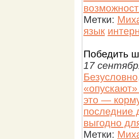
возможност
Метки:
Миха
язык
интер
Победить ш
17 сентябр
Безусловно
«опускают» 
это — корм
последние 
выгодно дл
Метки:
Мих