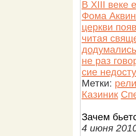
В XIII веке
Фома Аквин
церкви поя
читая свящ
додумались 
не раз гово
сие недост
Метки:
рели
Казиник
Сп
Зачем бьет
4 июня 201