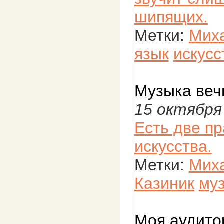
шипящих.
Метки:
Миха
язык
искусс
Музыка веч
15 октября
Есть две п
искусства.
Метки:
Мих
Казиник
му
Моя аудито