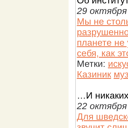
Об институт
29 октября
Мы не стол
разрушенно
планете не
себя, как э
Метки:
иску
Казиник
му
…И никаких
22 октября
Для шведск
звучит сли