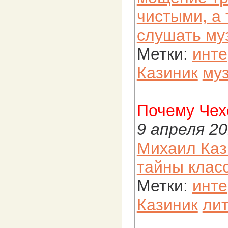
чистыми, а
слушать му
Метки:
инт
Казиник
му
Почему Чех
9 апреля 2
Михаил Каз
тайны класс
Метки:
инт
Казиник
ли