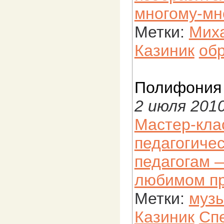
многому-мно
Метки:
Мих
Казиник
об
Полифония
2 июля 201
Мастер-кла
педагогиче
педагогам 
любимом пр
Метки:
муз
Казиник
Сп