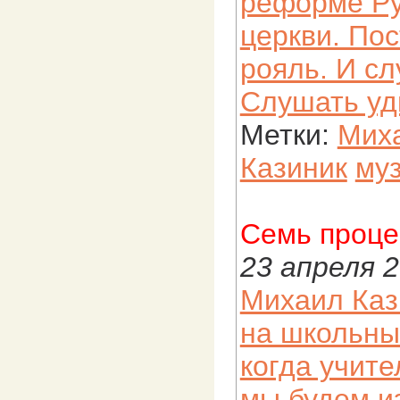
реформе Ру
церкви. Пос
рояль. И сл
Слушать уд
Метки:
Мих
Казиник
му
Семь проце
23 апреля 
Михаил Кази
на школьных
когда учите
мы будем и