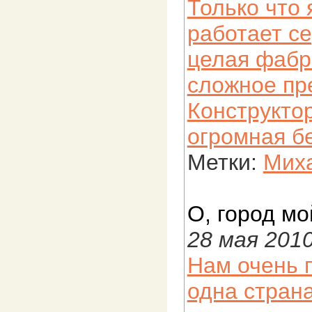
Только что 
работает с
целая фабр
сложное пр
Конструктор
огромная б
Метки:
Миха
О, город мо
28 мая 201
Нам очень п
одна стран